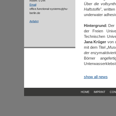
Room: 0'144
Über die vollsynth
Email
Haftstoffe
", writte
office.functional-systems
hu-
berlin.de
underwater adhesi
Anfahrt
Hintergrund:
Der m
der Freien Unive
Technischen Unive
Jana Krüger
von d
mit dem Titel „
Musc
der enzymaktivierte
Börner angefer
Unterwasserklebsto
show all news
HOME
IMPRINT
CON