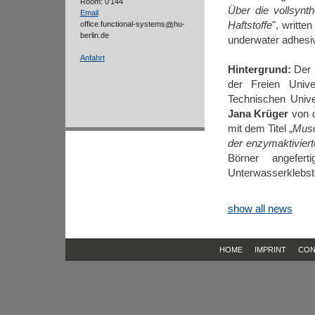
Room: 0'144
Über die vollsynth
Email
Haftstoffe
", writte
office.functional-systems
hu-
berlin.de
underwater adhesi
Anfahrt
Hintergrund:
Der m
der Freien Unive
Technischen Unive
Jana Krüger
von d
mit dem Titel „
Musc
der enzymaktivierte
Börner angefer
Unterwasserklebsto
show all news
HOME
IMPRINT
CON