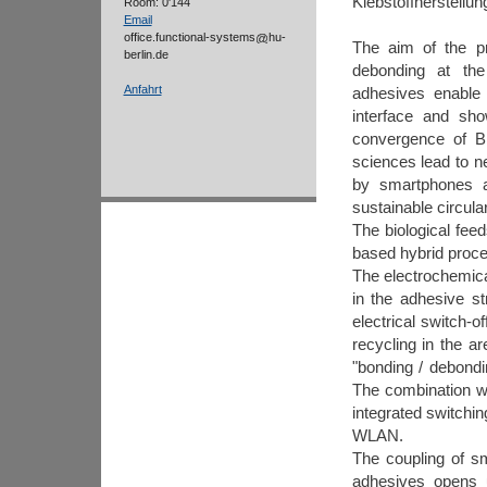
Klebstoffherstellu
Room: 0'144
Email
office.functional-systems
hu-
The aim of the pr
berlin.de
debonding at the
Anfahrt
adhesives enable 
interface and sh
convergence of Bi
sciences lead to n
by smartphones a
sustainable circul
The biological fee
based hybrid proc
The electrochemica
in the adhesive s
electrical switch-o
recycling in the a
"bonding / debondi
The combination w
integrated switchin
WLAN.
The coupling of sma
adhesives opens u