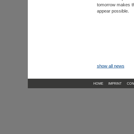
tomorrow makes the
appear possible.
show all news
HOME
IMPRINT
CON