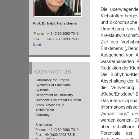
Die überwiegende
Klebstoffen hergest
und ökonomische A
Prof. Dr. habil. Hans Börner
Umsetzung von Re
Phone:
+49 (0)30 2093-7348
Kreislaufwirtschaft.
Fax:
+49 (0)30 2093-7500
Ziel des Vorhaben
Email
Entklebens („Deb
Ausgehend von Am
wasserbasierten P
Reduktion der Klebk
CONTACT US
Die Biohybrid-Kle
Laboratory for Organic
Abschaltung der Kl
Synthesis of Functional
die Verwertung 
Systems
„Klebe/Entklebe“-
Department of Chemistry
Das interdisziplinä
Humboldt-Universität zu Berlin
Brook-Taylor-Str. 2
Informationswisse
12489 Berlin
„Smart Tags" die
Germany
werden können. Di
Sekretariat
über schaltbare K
Phone: +49 (0)30 2093-7349
Potentiale der
Fax: +49 (0)30 2093-7215